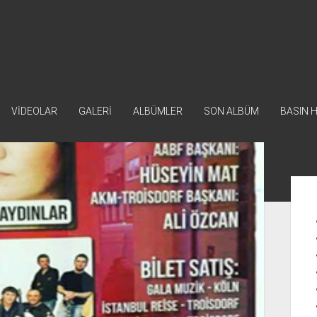
VİDEOLAR
GALERİ
ALBÜMLER
SON ALBÜM
BASIN 
Yan
Me