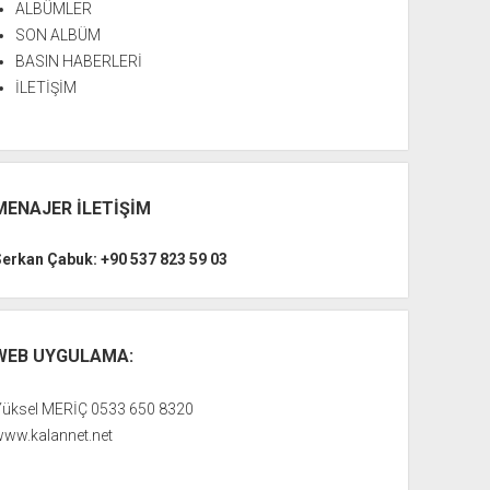
ALBÜMLER
SON ALBÜM
BASIN HABERLERİ
İLETİŞİM
MENAJER İLETİŞİM
Serkan Çabuk: +90 537 823 59 03
WEB UYGULAMA:
Yüksel MERİÇ 0533 650 8320
www.kalannet.net