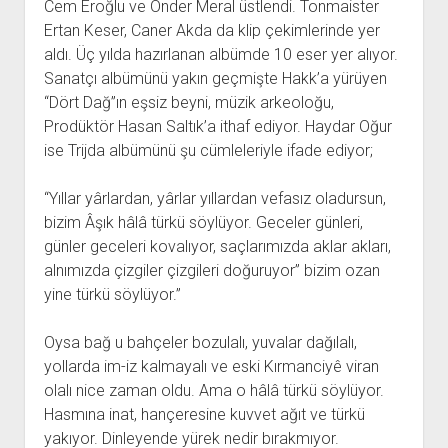
Cem Eroğlu ve Önder Meral üstlendi. Tonmaister
Ertan Keser, Caner Akda da klip çekimlerinde yer
aldı. Üç yılda hazırlanan albümde 10 eser yer alıyor.
Sanatçı albümünü yakın geçmişte Hakk’a yürüyen
“Dört Dağ”ın eşsiz beyni, müzik arkeoloğu,
Prodüktör Hasan Saltık’a ithaf ediyor. Haydar Oğur
ise Trijda albümünü şu cümleleriyle ifade ediyor;
“Yıllar yârlardan, yârlar yıllardan vefasız oladursun,
bizim Âşık hâlâ türkü söylüyor. Geceler günleri,
günler geceleri kovalıyor, saçlarımızda aklar akları,
alnımızda çizgiler çizgileri doğuruyor” bizim ozan
yine türkü söylüyor.”
Oysa bağ u bahçeler bozulalı, yuvalar dağılalı,
yollarda im-iz kalmayalı ve eski Kırmanciyê viran
olalı nice zaman oldu. Ama o hâlâ türkü söylüyor.
Hasmına inat, hançeresine kuvvet ağıt ve türkü
yakıyor. Dinleyende yürek nedir bırakmıyor.