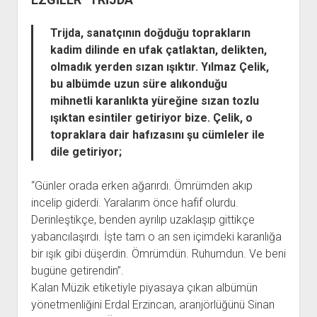
SON ALBÜM
Trijda, sanatçının doğduğu toprakların
BASIN HABERLERİ
kadim dilinde en ufak çatlaktan, delikten,
İLETİŞİM
olmadık yerden sızan ışıktır. Yılmaz Çelik,
bu albümde uzun süre alıkonduğu
mihnetli karanlıkta yüreğine sızan tozlu
ışıktan esintiler getiriyor bize. Çelik, o
topraklara dair hafızasını şu cümleler ile
dile getiriyor;
“Günler orada erken ağarırdı. Ömrümden akıp
incelip giderdi. Yaralarım önce hafif olurdu.
Derinleştikçe, benden ayrılıp uzaklaşıp gittikçe
yabancılaşırdı. İşte tam o an sen içimdeki karanlığa
bir ışık gibi düşerdin. Ömrümdün. Ruhumdun. Ve beni
bugüne getirendin”.
Kalan Müzik etiketiyle piyasaya çıkan albümün
yönetmenliğini Erdal Erzincan, aranjörlüğünü Sinan