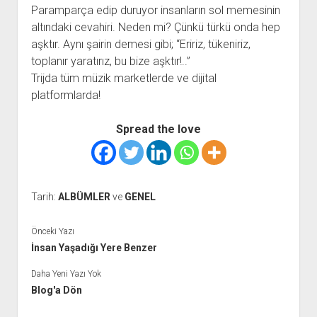
Paramparça edip duruyor insanların sol memesinin
altındaki cevahiri. Neden mi? Çünkü türkü onda hep
aşktır. Aynı şairin demesi gibi; “Eririz, tükeniriz,
toplanır yaratırız, bu bize aşktır!..”
Trijda tüm müzik marketlerde ve dijital
platformlarda!
Spread the love
Tarih:
ALBÜMLER
ve
GENEL
Önceki Yazı
İnsan Yaşadığı Yere Benzer
Daha Yeni Yazı Yok
Blog'a Dön