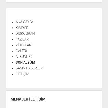
Yan
Menü
ANA SAYFA
KİMDİR?
DİSKOGRAFİ
YAZILAR
VİDEOLAR
GALERİ
ALBÜMLER
SON ALBÜM
BASIN HABERLERİ
İLETİŞİM
MENAJER İLETİŞİM