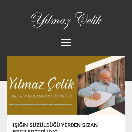
Yılmaz
Çelik
menüyü
aç
twitter
facebook
instagram
yilmazcelik1969@gmail
tel:+90%20537%2
ANA SAYFA
KİMDİR?
DİSKOGRAFİ
YAZILAR
VİDEOLAR
GALERİ
IŞIĞIN SÜZÜLDÜĞÜ YERDEN SIZAN
ALBÜMLER
EZGİLER “TRİJDA”