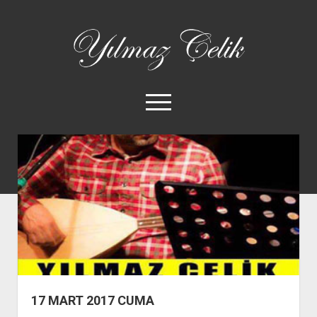
Yılmaz
Çelik
menüyü
aç
twitter
facebook
instagram
yilmazcelik1969@gmail
tel:+90%20537%2
ANA SAYFA
KİMDİR?
DİSKOGRAFİ
YAZILAR
VİDEOLAR
GALERİ
17 MART 2017 CUMA
ALBÜMLER