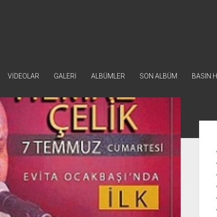
VİDEOLAR
GALERİ
ALBÜMLER
SON ALBÜM
BASIN 
Yan
Me