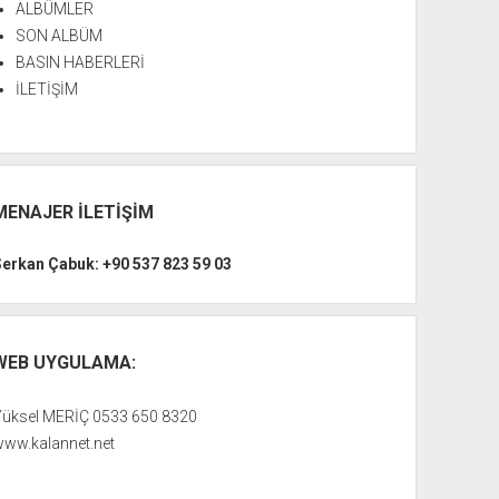
ALBÜMLER
SON ALBÜM
BASIN HABERLERİ
İLETİŞİM
MENAJER İLETİŞİM
Serkan Çabuk: +90 537 823 59 03
WEB UYGULAMA:
Yüksel MERİÇ 0533 650 8320
www.kalannet.net