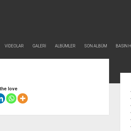
VİDEOLAR
GALERİ
ALBÜMLER
SON ALBÜM
BASIN 
Yan
Me
the love