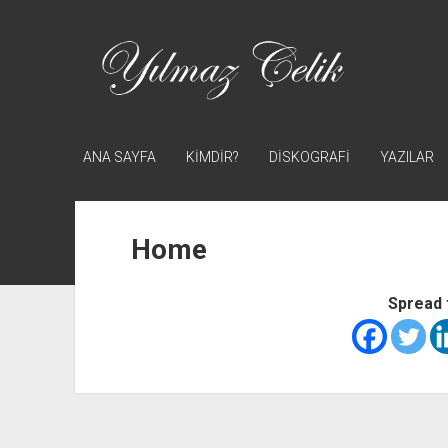
Yılmaz
Çelik
ANA SAYFA
KİMDİR?
DİSKOGRAFİ
YAZILAR
Home
Spread 