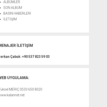
ALBÜMLER
SON ALBÜM
BASIN HABERLERİ
İLETİŞİM
MENAJER İLETİŞİM
Serkan Çabuk: +90 537 823 59 03
WEB UYGULAMA:
Yüksel MERİÇ 0533 650 8320
www.kalannet.net