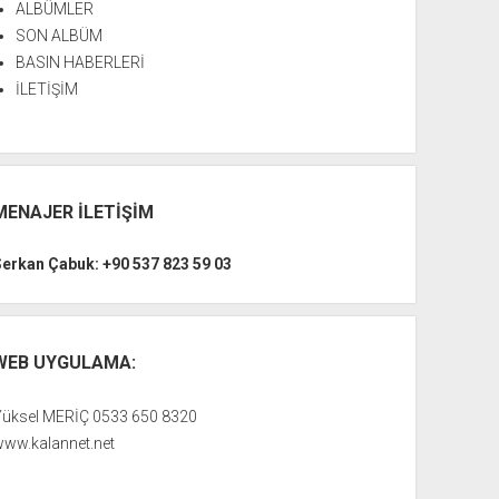
ALBÜMLER
SON ALBÜM
BASIN HABERLERİ
İLETİŞİM
MENAJER İLETİŞİM
Serkan Çabuk: +90 537 823 59 03
WEB UYGULAMA:
Yüksel MERİÇ 0533 650 8320
www.kalannet.net