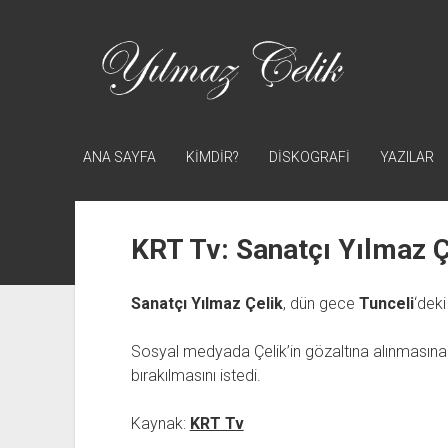
Yılmaz
Çelik
ANA SAYFA
KİMDİR?
DİSKOGRAFİ
YAZILAR
KRT Tv: Sanatçı Yılmaz Çe
Sanatçı
Yılmaz Çelik
, dün gece
Tunceli
‘deki
Sosyal medyada Çelik’in gözaltına alınmasına 
bırakılmasını istedi.
Kaynak:
KRT Tv