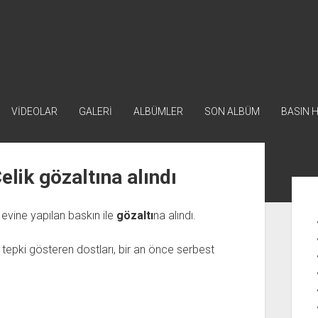
VİDEOLAR
GALERİ
ALBÜMLER
SON ALBÜM
BASIN 
lik gözaltına alındı
Yan
Me
 evine yapılan baskın ile
gözaltı
na alındı.
tepki gösteren dostları, bir an önce serbest